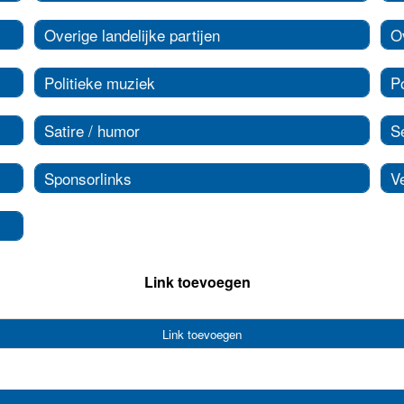
Overige landelijke partijen
Ov
Politieke muziek
Po
Satire / humor
S
Sponsorlinks
V
Link toevoegen
Link toevoegen