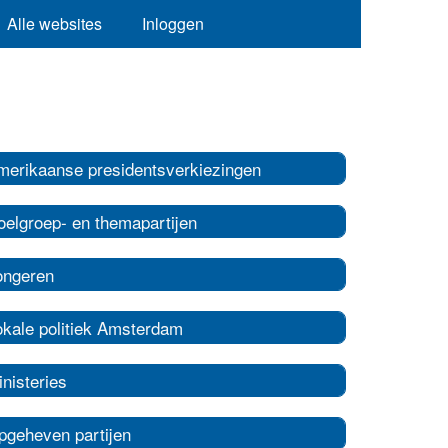
Alle websites
Inloggen
merikaanse presidentsverkiezingen
oelgroep- en themapartijen
ongeren
okale politiek Amsterdam
nisteries
pgeheven partijen