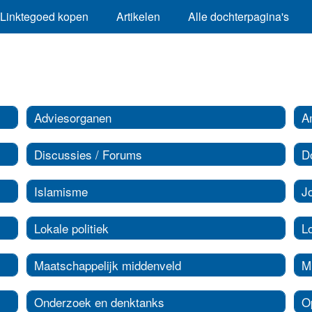
Linktegoed kopen
Artikelen
Alle dochterpagina's
Adviesorganen
A
Discussies / Forums
D
Islamisme
J
Lokale politiek
L
Maatschappelijk middenveld
Mi
Onderzoek en denktanks
O