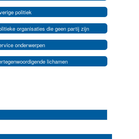
erige politiek
litieke organisaties die geen partij zijn
ervice onderwerpen
ertegenwoordigende lichamen