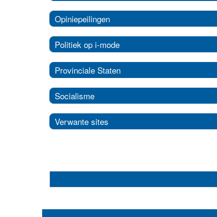
Opiniepeilingen
Politiek op i-mode
Provinciale Staten
Socialisme
Verwante sites